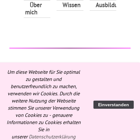
Über
Wissen
Ausbildungen
mich
© 2026
Impressum
Datenschutz
Um diese Webseite für Sie optimal
Stefan
zu gestalten und
Palkovich
benutzerfreundlich zu machen,
Links
Webdesign
verwenden wir Cookies. Durch die
&
weitere Nutzung der Webseite
Einverstanden
Friends
stimmen Sie unserer Verwendung
von Cookies zu - genauere
Informationen zu Cookies erhalten
Sie in
unserer
Datenschutzerklärung